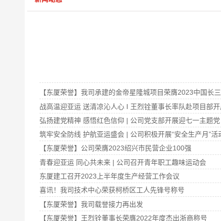
【东厦荣誉】我司承建的金帝星隆城项目荣膺2023中国长三
战高温迎亚运 送清凉沁人心 I 王烈铨董事长率队赴项目部
弘扬建党精神 感悟红色信仰 | 公司党支部开展迎七一主题
筑牢安全防线 护航亚运盛会 | 公司积极开展“安全生产月”活
【东厦荣誉】公司荣膺2023绍兴市民营企业100强
青春迎亚运 同心共未来 | 公司召开青年职工趣味运动会
东厦建工召开2023上半年度生产经营工作会议
喜讯！我司技术中心荣获柯桥区工人先锋号称号
【东厦荣誉】我司载誉接力再出发
【东厦荣誉】王烈铨董事长荣膺2022年度杰出浙商称号