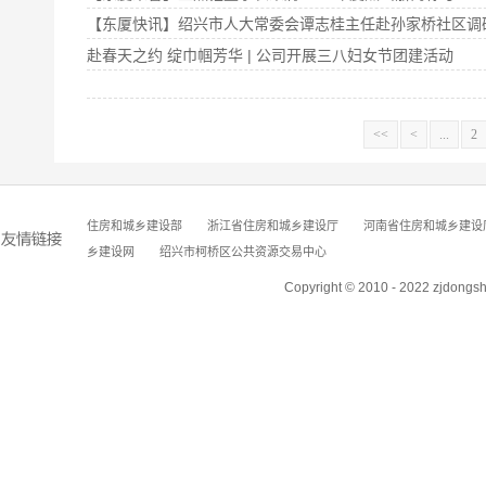
【东厦快讯】绍兴市人大常委会谭志桂主任赴孙家桥社区调
赴春天之约 绽巾帼芳华 | 公司开展三八妇女节团建活动
<<
<
...
2
住房和城乡建设部
浙江省住房和城乡建设厅
河南省住房和城乡建设
乡建设网
绍兴市柯桥区公共资源交易中心
Copyright © 2010 - 2022 zjdongs